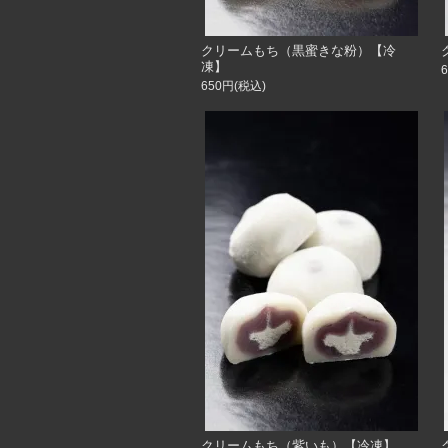
クリームもち（黒蜜きな粉）【冷
凍】
650円(税込)
クリームもち（紫いも）【冷凍】